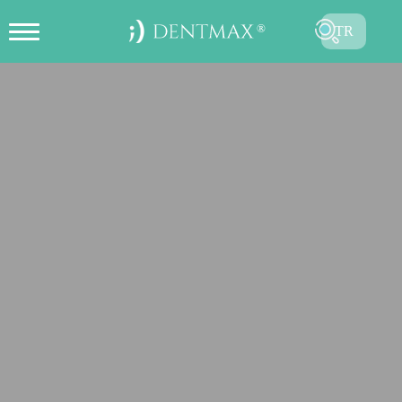
TR
ONLINE RANDEVU OLUŞTUR
EN
FR
ES
DE
RU
AR
GÖNDER