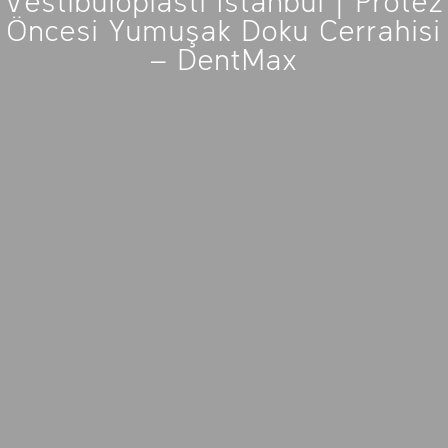
Vestibüloplasti İstanbul | Protez
Öncesi Yumuşak Doku Cerrahisi
– DentMax