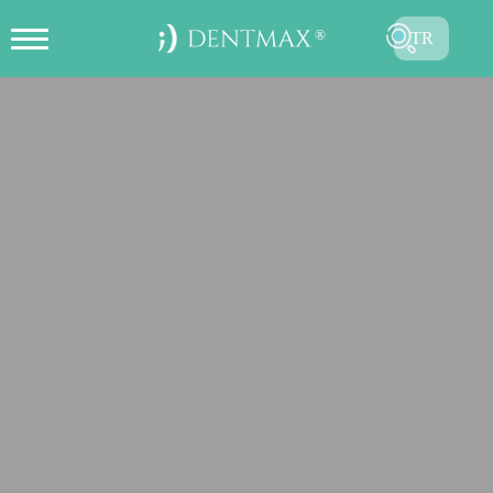
TR
ONLINE RANDEVU OLUŞTUR
EN
FR
ES
DE
RU
AR
GÖNDER