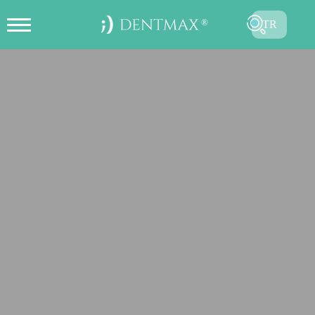
TR
ONLINE RANDEVU OLUŞTUR
EN
FR
ES
DE
RU
AR
GÖNDER