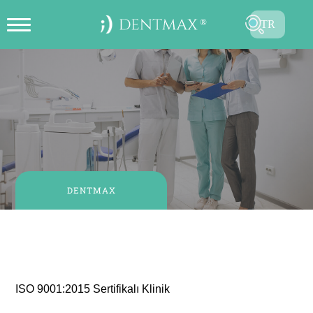
ISO 9001:2015 Certified
TR
ONLINE RANDEVU OLUŞTUR
EN
FR
ES
DE
RU
DENTMAX
AR
ISO 9001:2015 Sertifikalı Klinik
ISO 9001:2015 Sertifikalı Klinik
GÖNDER