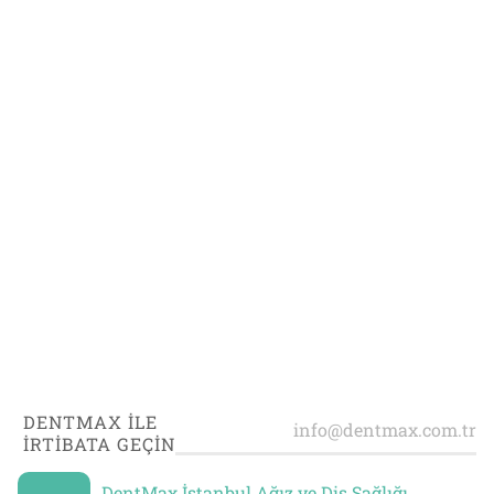
DENTMAX İLE
İRTİBATA GEÇİN
DentMax İstanbul Ağız ve Diş Sağlığı