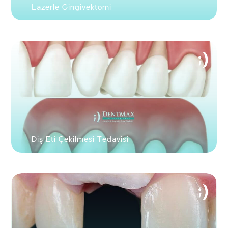
Lazerle Gingivektomi
Google ile devam
Diş Eti Çekilmesi Tedavisi
et
Facebook ile
devam et
VEYA