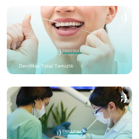
60 saniyede yeni gülüşünü gör!
DentMax Total Temizlik
FOTOĞRAFINI GÖNDER