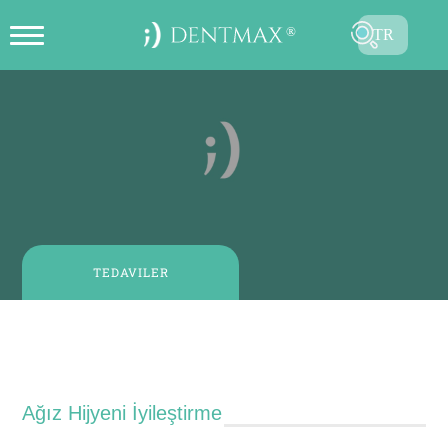
TR
ONLINE RANDEVU OLUŞTUR
EN
FR
ES
DE
RU
TEDAVILER
AR
Periodontoloji (Diş Eti Hastalıkları)
Ağız Hijyeni İyileştirme
GÖNDER