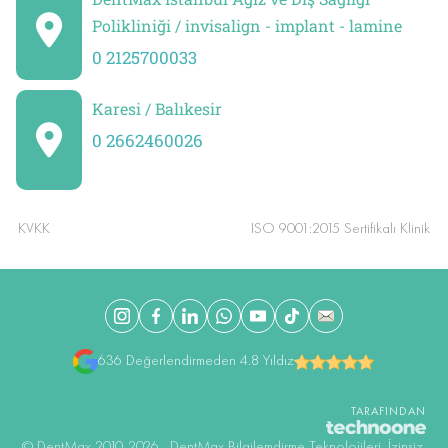
Polikliniği / invisalign - implant - lamine
0 2125700033
Karesi / Balıkesir
0 2662460026
KVKK
ISO 9001:2015 Sertifikalı Klinik
636 Değerlendirmeden 4.8 Yıldız
TARAFINDAN
©️ DentMax 2010-2026 , DentMax Bilgilemdirme Teknolojileri. İzinsiz