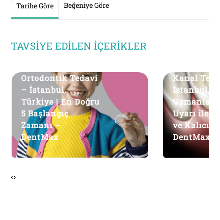
Beğeniye Göre
Tarihe Göre
TAVSIYE EDILEN İÇERIKLER
Ortodontik Tedavi
Kanal Teda
– İstanbul,
İstanbul, T
Türkiye | En Doğru
Uzmanlard
5 Başlangıç
Uyarı ile Sa
Zamanı –
ve Kalıcı S
DentMax
DentMax
‹
›