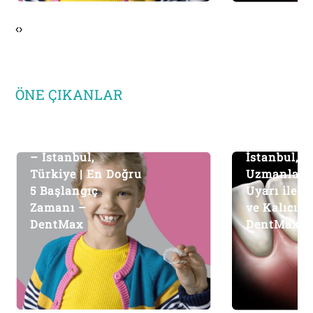
‹
›
ÖNE ÇIKANLAR
Ortodontik Tedavi
Kanal Teda
– İstanbul,
İstanbul, T
Türkiye | En Doğru
Uzmanlard
5 Başlangıç
Uyarı ile Sa
Zamanı –
ve Kalıcı S
DentMax
DentMax