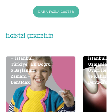
DAHA FAZLA GÖSTER
İLGINIZI ÇEKEBILIR
Ortodontik Tedavi
Kanal Teda
– İstanbul,
İstanbul, T
Türkiye | En Doğru
Uzmanlard
5 Başlangıç
Uyarı ile Sa
Zamanı –
ve Kalıcı S
DentMax
DentMax