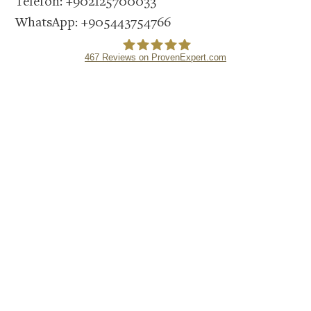
Telefon: +902125700033
WhatsApp: +905443754766
467
Reviews on ProvenExpert.com
DENTMAX DENTAL CLINIC