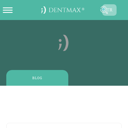
TR
ONLINE RANDEVU OLUŞTUR
EN
FR
ES
DE
RU
BLOG
AR
6 Ağustos, 2024
| 6 - 7 dakikalık okuma
Diş Ağrısı: Nedir, Neden Olur ve Nasıl Tedavi Edilir?
GÖNDER