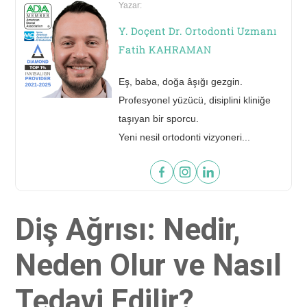
Yazar:
Y. Doçent Dr. Ortodonti Uzmanı
Fatih KAHRAMAN
Eş, baba, doğa âşığı gezgin.
Profesyonel yüzücü, disiplini kliniğe
taşıyan bir sporcu.
60 saniyede yeni gülüşünü gör!
Yeni nesil ortodonti vizyoneri...
FOTOĞRAFINI GÖNDER
Diş Ağrısı: Nedir,
Neden Olur ve Nasıl
Tedavi Edilir?