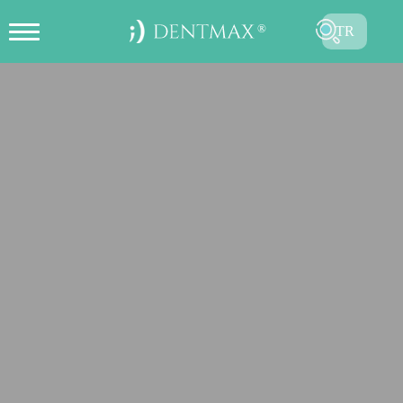
TR
ONLINE RANDEVU OLUŞTUR
EN
FR
ES
DE
RU
AR
GÖNDER