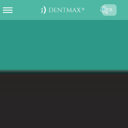
TR
ONLINE RANDEVU OLUŞTUR
EN
FR
ES
DE
RU
AR
GÖNDER