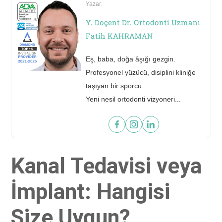
Yazar:
Y. Doçent Dr. Ortodonti Uzmanı
Fatih KAHRAMAN
Eş, baba, doğa âşığı gezgin.
Profesyonel yüzücü, disiplini kliniğe
taşıyan bir sporcu.
60 saniyede yeni gülüşünü gör!
Yeni nesil ortodonti vizyoneri...
FOTOĞRAFINI GÖNDER
Kanal Tedavisi veya
İmplant: Hangisi
Size Uygun?