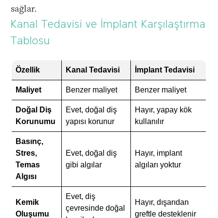
sağlar.
Kanal Tedavisi ve İmplant Karşılaştırma
Tablosu
Özellik
Kanal Tedavisi
İmplant Tedavisi
Maliyet
Benzer maliyet
Benzer maliyet
Doğal Diş
Evet, doğal diş
Hayır, yapay kök
Korunumu
yapısı korunur
kullanılır
Basınç,
Stres,
Evet, doğal diş
Hayır, implant
Temas
gibi algılar
algıları yoktur
Algısı
Evet, diş
Kemik
Hayır, dışarıdan
çevresinde doğal
Oluşumu
greftle desteklenir