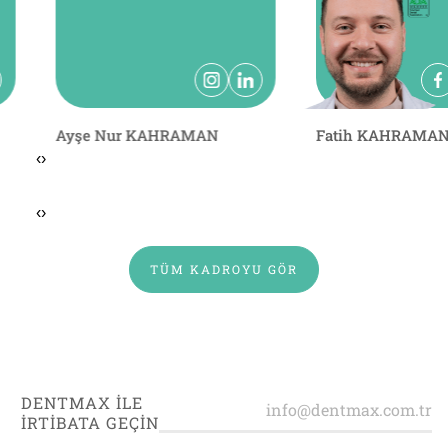
Çiğdem KAHRAMAN
Elif ÖZ
‹
›
‹
›
TÜM KADROYU GÖR
DENTMAX İLE
İRTİBATA GEÇİN