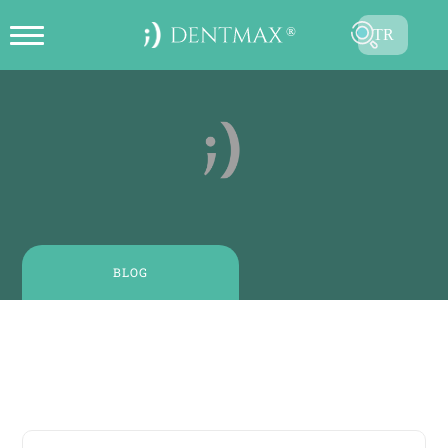
TR
ONLINE RANDEVU OLUŞTUR
EN
FR
ES
DE
RU
BLOG
AR
24 Ağustos, 2024
| 4 - 5 dakikalık okuma
Kanal Tedavisi veya İmplant: Hangisi Size Uygun?
GÖNDER