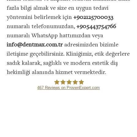
fazla bilgi almak ve size en uygun tedavi
Google ile devam
yöntemini belirlemek için
+902125700033
et
numaralı telefonumuzdan,
+905443754766
numaralı WhatsApp hattımızdan veya
Facebook ile
info@dentmax.com.tr
adresimizden bizimle
devam et
iletişime geçebilirsiniz. Kliniğimiz, etik değerlere
sadık kalarak, sağlıklı ve modern estetik diş
VEYA
hekimliği alanında hizmet vermektedir.
Kullanıcı ile
devam et
467
Reviews on ProvenExpert.com
DENTMAX DENTAL CLINIC