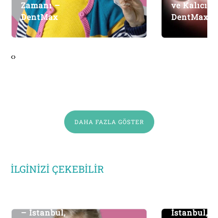
Zamanı –
ve Kalıcı S
DentMax
DentMax
‹
›
DAHA FAZLA GÖSTER
İLGINIZI ÇEKEBILIR
Ortodontik Tedavi
Kanal Teda
– İstanbul,
İstanbul, T