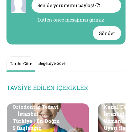
Lütfen önce mesajınızı giriniz
Gönder
Beğeniye Göre
Tarihe Göre
TAVSIYE EDILEN İÇERIKLER
Ortodontik Tedavi
Kanal Teda
– İstanbul,
İstanbul, T
Türkiye | En Doğru
Uzmanlard
5 Başlangıç
Uyarı ile Sa