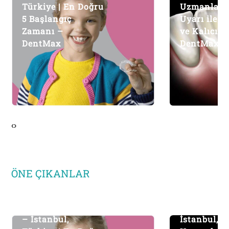
Türkiye | En Doğru
Uzmanlard
5 Başlangıç
Uyarı ile Sa
Zamanı –
ve Kalıcı S
DentMax
DentMax
‹
›
ÖNE ÇIKANLAR
Ortodontik Tedavi
Kanal Teda
– İstanbul,
İstanbul, T