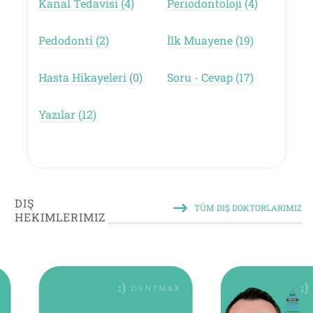
Kanal Tedavisi (4)
Periodontoloji (4)
Pedodonti (2)
İlk Muayene (19)
Hasta Hikayeleri (0)
Soru - Cevap (17)
Yazılar (12)
DIŞ
TÜM DIŞ DOKTORLARIMIZ
HEKIMLERIMIZ
DENTMAX
D