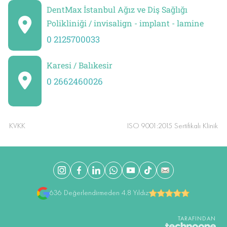
DentMax İstanbul Ağız ve Diş Sağlığı
Polikliniği / invisalign - implant - lamine
0 2125700033
Karesi / Balıkesir
0 2662460026
KVKK
ISO 9001:2015 Sertifikalı Klinik
636 Değerlendirmeden 4.8 Yıldız
TARAFINDAN