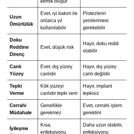
kemik oluşur
Evet, iyi bakım ile
Protezlerin
Uzun
onlarca yıl
yenilenmesi
Ömürlülük
kullanılabilir
gerekebilir
Doku
Hayır, doku reddi
Reddine
Evet, düşük risk
olabilir
Direnç
Canlı
Evet, dış yüzey
Hayır, dış yüzey
Yüzey
canlıdır
canlı değildir
Tepki
Kök yüzeyi
Hayır, implant
Verme
canlıdır tepki verir
tepkisiz
Cerrahi
Genellikle
Evet, cerrahi işlem
Müdahale
gerekmez
gerektirir
Kısa,
Daha uzun olabilir,
İyileşme
enfeksiyonu
enfeksiyonu