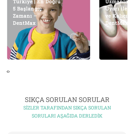
Türkiye | En Doğru
Uzmanlard
5 Başlangıç
Uyarı ile Sa
Zamanı –
ve Kalıcı S
DentMax
DentMax
‹
›
SIKÇA SORULAN SORULAR
SIZLER TARAFINDAN SIKÇA SORULAN
SORULARI AŞAĞIDA DERLEDIK