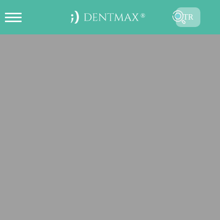
TR
ONLINE RANDEVU OLUŞTUR
EN
FR
ES
DE
RU
AR
GÖNDER