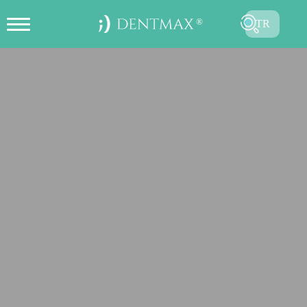
TR
ONLINE RANDEVU OLUŞTUR
EN
FR
ES
DE
RU
AR
GÖNDER