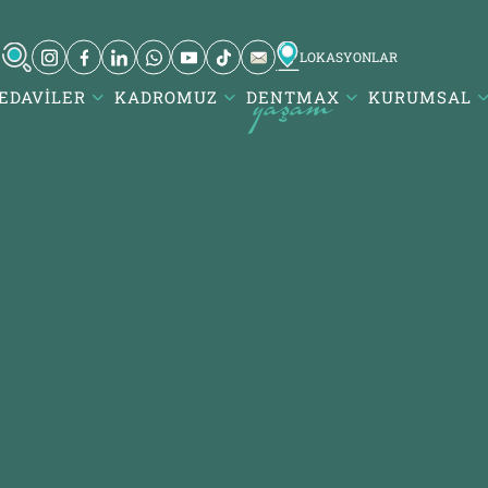
LOKASYONLAR
EDAVILER
KADROMUZ
DENTMAX
KURUMSAL
ul Ağız ve Diş
Karesi / Balıkesir
iği / invisalign -
Atatürk Mah. DentMax Plaza,
ne
Turgut Reis Cd. no:116,10020
 Mh. Çobançeşme E-
Karesi/Balıkesir