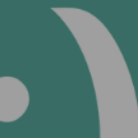
60 saniyede 
FOTOĞR
Google ile devam
et
Facebook ile
devam et