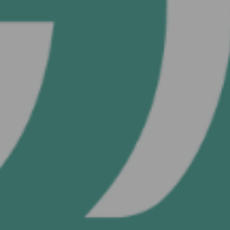
VEYA
Kullanıcı ile
devam et