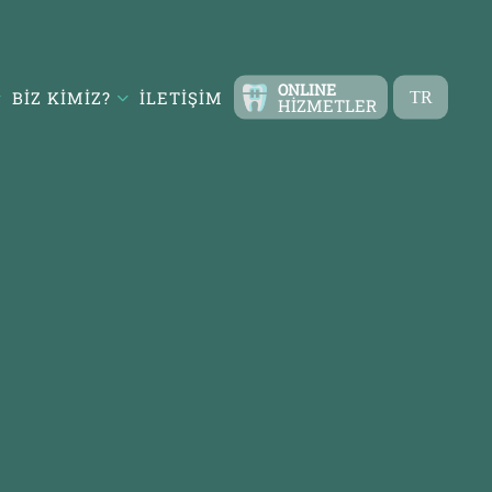
ONLINE
BIZ KIMIZ?
İLETIŞIM
TR
HIZMETLER
EN
FR
ES
DE
RU
AR