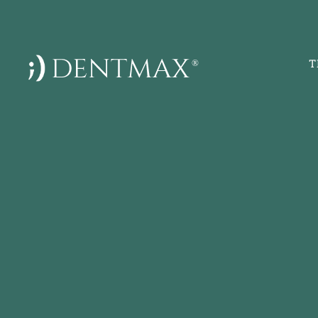
T
DentMax İstanb
Sağlığı Poliklin
implant - lami
7-8-9-10 Kısım
5, Yan Yol