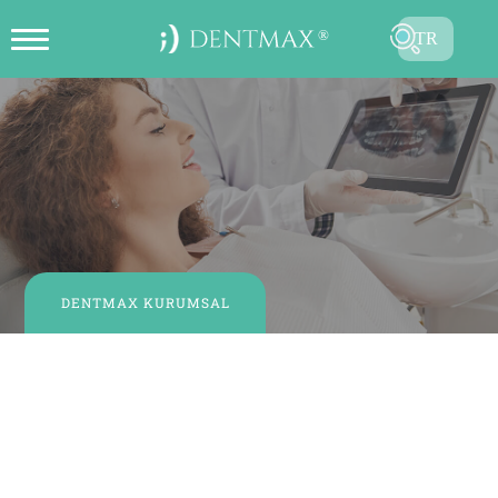
TR
ONLINE RANDEVU OLUŞTUR
EN
FR
ES
DE
RU
DENTMAX KURUMSAL
AR
İş Birliklerimiz
GÖNDER