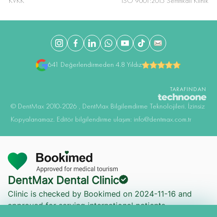
KVKK
ISO 9001:2015 Sertifikalı Klinik
641 Değerlendirmeden 4.8 Yıldız
TARAFINDAN
©️ DentMax 2010-2026 , DentMax Bilgilemdirme Teknolojileri. İzinsiz
Kopyalanamaz. Editör bilgilendirme ulaşım: info@dentmax.com.tr
Online Muayene
DentMax Dental Clinic
İstanbul
Clinic is checked by Bookimed on
2024-11-16
and
ONLINE RANDEVU
approved for serving international patients.