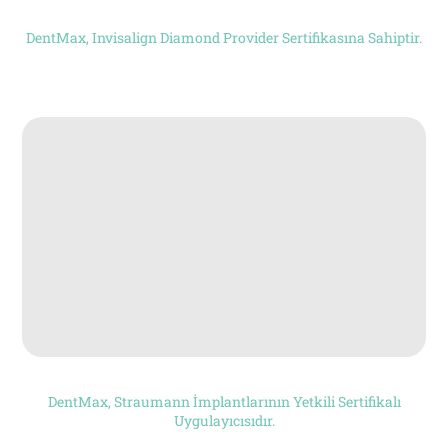
DentMax, Invisalign Diamond Provider Sertifikasına Sahiptir.
Google ile devam
et
Facebook ile
devam et
VEYA
Kullanıcı ile
devam et
DentMax, Straumann İmplantlarının Yetkili Sertifikalı
Uygulayıcısıdır.