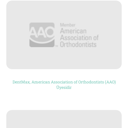
60 saniyede yeni gülüşünü gör!
FOTOĞRAFINI GÖNDER
DentMax, American Association of Orthodontists (AAO)
Üyesidir