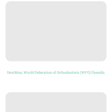
DentMax, World Federation of Orthodontists (WFO) Üyesidir.