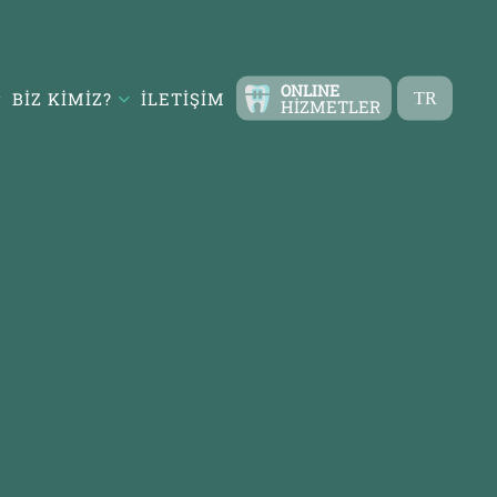
ONLINE
BIZ KIMIZ?
İLETIŞIM
TR
HIZMETLER
EN
FR
ES
DE
RU
AR