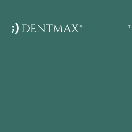
T
DentMax İstanb
Sağlığı Poliklin
implant - lami
7-8-9-10 Kısım
5, Yan Yol