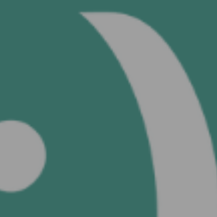
60 saniyede 
FOTOĞR
Google ile devam
et
Facebook ile
devam et