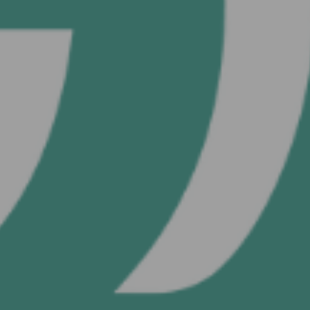
VEYA
Kullanıcı ile
devam et