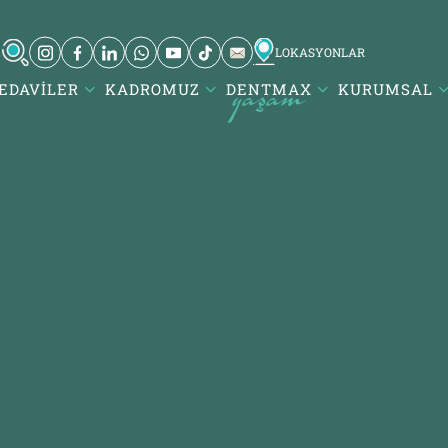
LOKASYONLAR
EDAVILER
KADROMUZ
DENTMAX
KURUMSAL
ul Ağız ve Diş
Karesi / Balıkesir
iği / invisalign -
Atatürk Mah. DentMax Plaza,
ne
Turgut Reis Cd. no:116,10020
 Mh. Çobançeşme E-
Karesi/Balıkesir