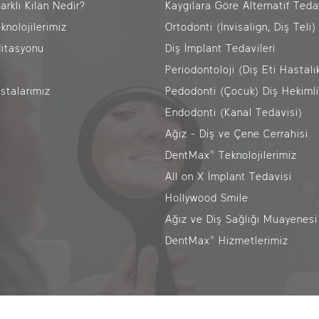
arklı Kılan Nedir?
Kaygılara Göre Alternatif Teda
nolojilerimiz
Ortodonti (İnvisalign, Diş Teli)
ditasyonu
Diş İmplant Tedavileri
Periodontoloji (Diş Eti Hastalık
astalarımız
Pedodonti (Çocuk) Diş Hekimli
Endodonti (Kanal Tedavisi)
Ağız - Diş ve Çene Cerrahisi
DentMax® Teknolojilerimiz
Online Muayene
All on X İmplant Tedavisi
Hollywood Smile
ONLINE RANDEVU
Ağız ve Diş Sağlığı Muayenesi
DentMax® Hizmetlerimiz
Online Ödeme
ağlantıyı Kopyala
Facebook
Whatsapp
Linkedin
Twitter