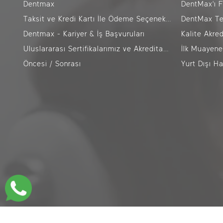
Dentmax
DentMax'ı F
Taksit ve Kredi Kartı İle Ödeme Seçenekleri - Eylül 2025
DentMax Tek
Dentmax - Kariyer & İş Başvuruları
Kalite Akre
Uluslararası Sertifikalarımız ve Akreditasyonlarımız
İlk Muayene
Öncesi / Sonrası
Yurt Dışı H
İstanbul
Balıkesir
B