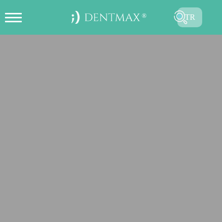
TR
ONLINE RANDEVU OLUŞTUR
EN
FR
ES
DE
RU
AR
GÖNDER