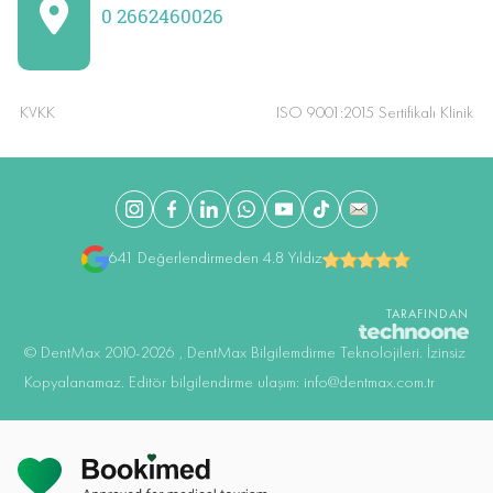
0 2662460026
KVKK
ISO 9001:2015 Sertifikalı Klinik
641 Değerlendirmeden 4.8 Yıldız
TARAFINDAN
©️ DentMax 2010-2026 , DentMax Bilgilemdirme Teknolojileri. İzinsiz
Kopyalanamaz. Editör bilgilendirme ulaşım: info@dentmax.com.tr