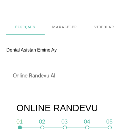
ÖZGEÇMIŞ
MAKALELER
VIDEOLAR
Dental Asistan Emine Ay
Google ile devam
et
Online Randevu Al
Facebook ile
devam et
VEYA
ONLINE RANDEVU
Kullanıcı ile
01
02
03
04
05
devam et