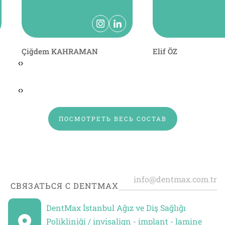
Çiğdem KAHRAMAN
Elif ÖZ
‹
›
‹
›
ПОСМОТРЕТЬ ВЕСЬ СОСТАВ
СВЯЗАТЬСЯ С DENTMAX
DentMax İstanbul Ağız ve Diş Sağlığı
Polikliniği / invisalign - implant - lamine