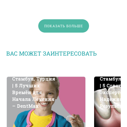
ПОКАЗАТЬ БОЛЬШЕ
ВАС МОЖЕТ ЗАИНТЕРЕСОВАТЬ
Ортодонтия –
Лечение К
Стамбул, Турция
Стамбул, 
| 5 Лучших
| 5 Советов
Времён для
Экспертов
Начала Лечения
Надежног
– DentMax
Результат
DentMax