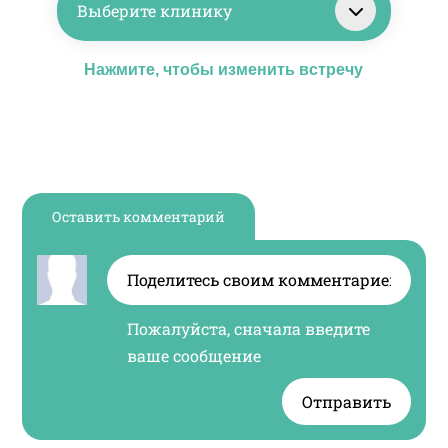
Выберите клинику
Нажмите, чтобы изменить встречу
Оставить комментарий
Продолжить
через Google
Продолжить
Пожалуйста, сначала введите
через Facebook
ваше сообщение
ИЛИ
Отправить
Продолжить с