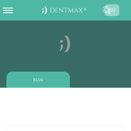
RU
ОНЛАЙН СОЗДАТЬ ЗАПИСЬ НА
TR
ПРИЕМ
EN
FR
ES
DE
BLOG
AR
2 июня, 2025
| 0 - 1 минутное чтение
Кровоточивость Десен – Стамбул, Турция | 6
Советов для Здоровой Улыбки – DentMax