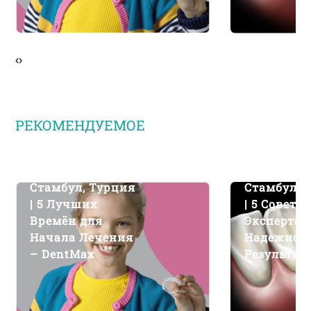
‹
›
РЕКОМЕНДУЕМОЕ
Ортодонтия –
Лечение К
Стамбул, Турция
Стамбул, 
| 5 Лучших
| 5 Советов
Времён для
Экспертов
Начала Лечения
Надежног
– DentMax
Результат
DentMax