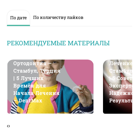
пользователем
По количеству лайков
По дате
РЕКОМЕНДУЕМЫЕ МАТЕРИАЛЫ
Ортодонтия –
Лечение К
Стамбул, Турция
Стамбул, 
| 5 Лучших
| 5 Советов
Времён для
Экспертов
Начала Лечения
Надежног
– DentMax
Результат
DentMax
‹
›