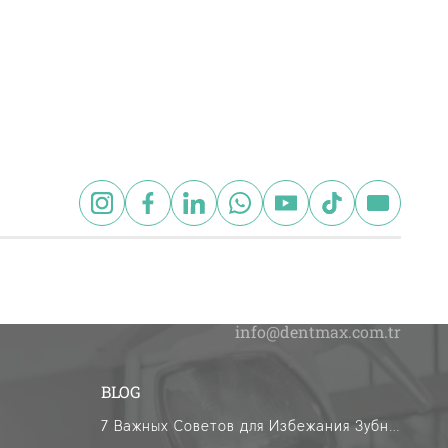
BLOG
7 Важных Советов для Избежания Зубной Боли в Рамадан