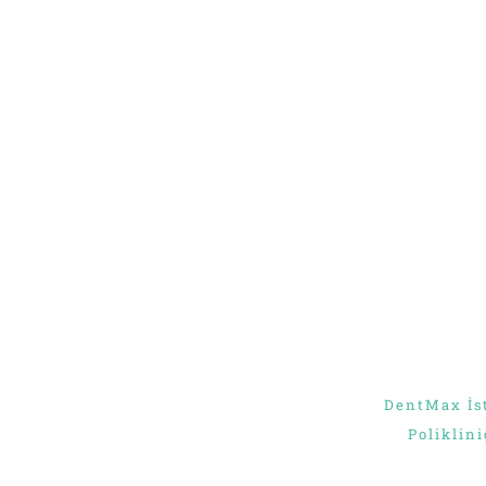
ОТПРАВИТЬ
DentMax İst
Poliklini