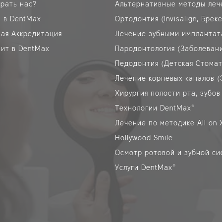
рать нас?
 в DentMax
Ортодонтия (Invisalign, Брек
ая Аккредитация
Лечение зубными импланта
ит в DentMax
Пародонтология (Заболевани
Педодонтия (Детская Стомат
Технологии DentMax®
Лечение по методике All on 
Hollywood Smile
Осмотр ротовой и зубной с
Услуги DentMax®