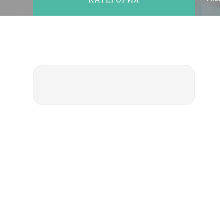
No:20 B Blok Kat: 5 D: 74, 34212
Bakırköy / İstanbul
Blog Категория : Лечение Прозрачными Элайнерами Invisalign®