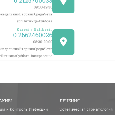
0 2125700033
09:00-19:30
онедельникВторникСредаЧетв
ергПятница-Суббота
Karesi / Balıkesir
0 2662460026
08:30-20:00
онедельникВторникСредаЧетв
гПятницаСуббота-Воскресенье
АКИЕ?
ЛЕЧЕНИЯ
ция и Контроль Инфекций
Эстетическая стоматология