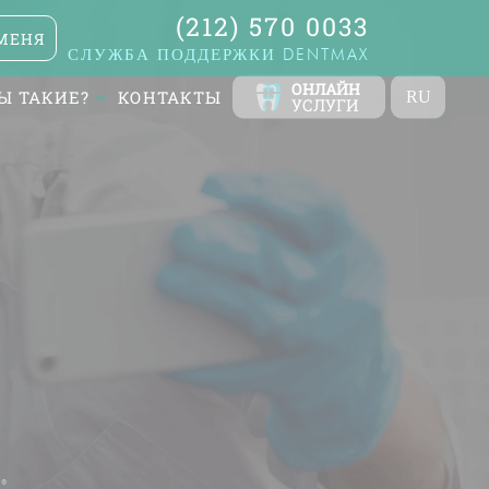
(212) 570 0033
МЕНЯ
СЛУЖБА ПОДДЕРЖКИ DENTMAX
ОНЛАЙН
Ы ТАКИЕ?
КОНТАКТЫ
RU
УСЛУГИ
TR
EN
FR
ES
DE
AR
n®