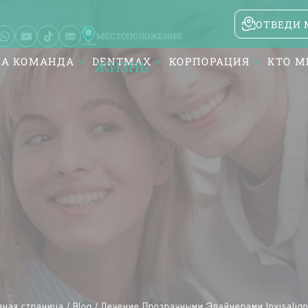
ОТВЕДИ 
МЕСТОПОЛОЖЕНИЯ
А КОМАНДА
DENTMAX
КОРПОРАЦИЯ
КТО М
Karesi / Balıkesir
Atatürk Mah. DentMax Plaza,
Turgut Reis Cd. no:116,10020
Karesi/Balıkesir
вная страница /
Blog /
Лечение Прозрачными Элайнерами Invisalig