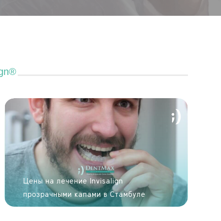
ign®
Цены на лечение Invisalign
прозрачными капами в Стамбуле