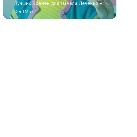
 секунд!
Лучших Времён для Начала Лечения –
DentMax
ПРАВИТЬ
ОГРАФИЮ