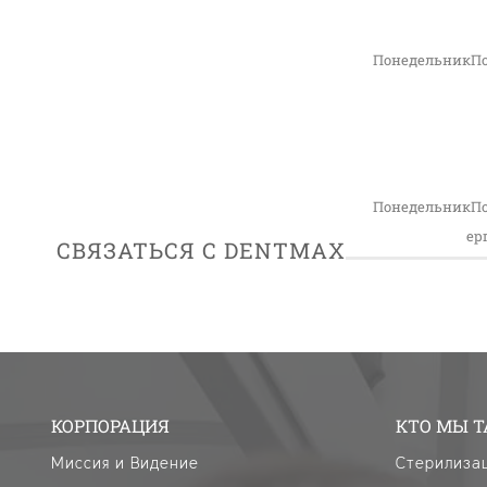
ПонедельникП
ПонедельникП
ер
СВЯЗАТЬСЯ С DENTMAX
КОРПОРАЦИЯ
КТО МЫ Т
Миссия и Видение
Стерилиза