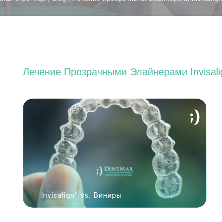
Лечение Прозрачными Элайнерами Invisal
Invisalign® vs. Виниры