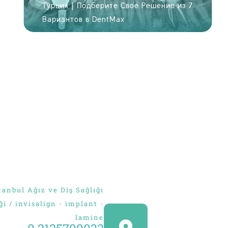
60
Турция | Подберите Свое Решение из 7
Вариантов в DentMax
ОТ
Продолжить
через Google
ФОТ
Продолжить
через Facebook
ИЛИ
Продолжить с
пользователем
anbul Ağız ve Diş Sağlığı
ği / invisalign - implant -
lamine