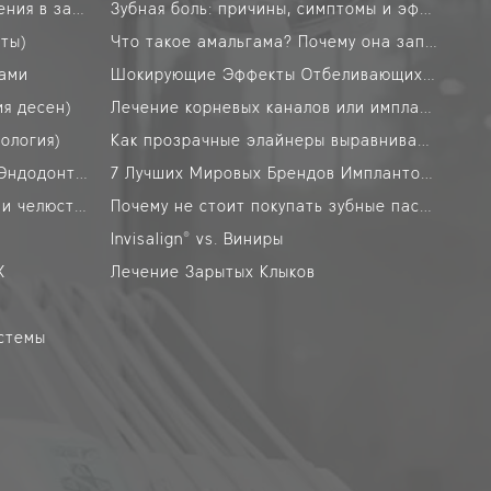
Альтернативные методы лечения в зависимости от ваших опасений
Зубная боль: причины, симптомы и эффективное лечение
еты)
Что такое амальгама? Почему она запрещена?
тами
Шокирующие Эффекты Отбеливающих Зубных Паст на Эмаль!
я десен)
Лечение корневых каналов или имплантаты: что лучше для вас?
ология)
Как прозрачные элайнеры выравнивают зубы?
Лечение корневых каналов (Эндодонтия)
7 Лучших Мировых Брендов Имплантов и Стоимость: Обновлённый Рейтинг
Хирургия полости рта, зубов и челюстей
Почему не стоит покупать зубные пасты без фтора
Invisalign® vs. Виниры
X
Лечение Зарытых Клыков
истемы