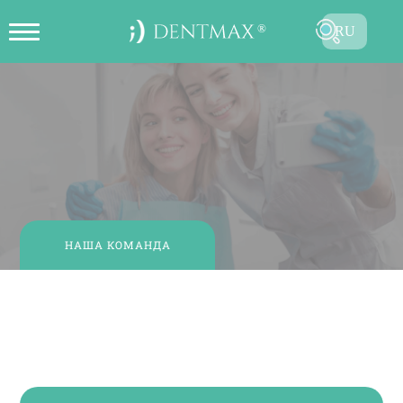
RU
ОНЛАЙН СОЗДАТЬ ЗАПИСЬ НА
TR
ПРИЕМ
EN
FR
ES
DE
НАША КОМАНДА
AR
Д-р Sait ŞENGEL
Эстетический стоматолог