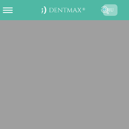
RU
ОНЛАЙН СОЗДАТЬ ЗАПИСЬ НА
TR
ПРИЕМ
EN
FR
ES
DE
AR