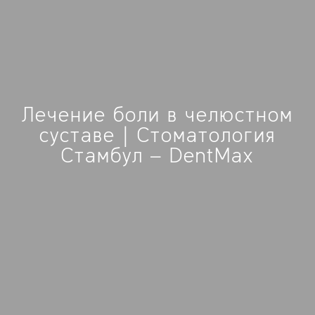
Лечение боли в челюстном
суставе | Стоматология
Стамбул – DentMax