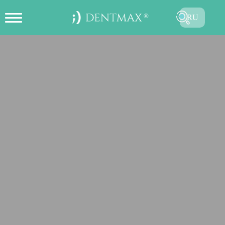
RU
ОНЛАЙН СОЗДАТЬ ЗАПИСЬ НА
TR
ПРИЕМ
EN
FR
ES
DE
AR