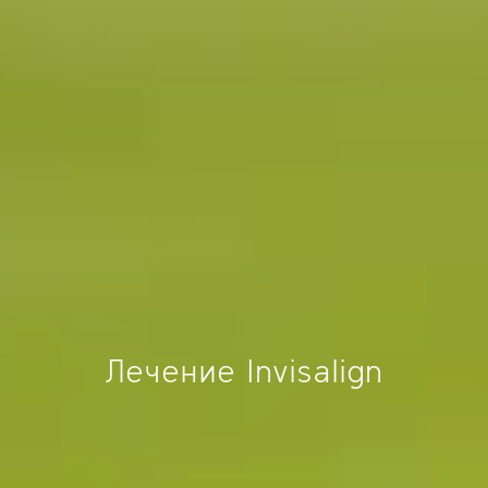
Лечение Invisalign