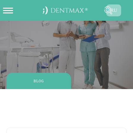
RU
ОНЛАЙН СОЗДАТЬ ЗАПИСЬ НА
TR
ПРИЕМ
EN
FR
ES
DE
BLOG
AR
26 августа, 2024
| 4 - 5 минутное чтение
Как прозрачные элайнеры выравнивают зубы?