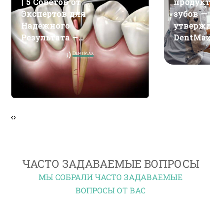
| 5 Советов от
продуктов
Экспертов для
зубов — сп
Надежного
утверждё
Результата –
DentMax
DentMax
‹
›
ЧАСТО ЗАДАВАЕМЫЕ ВОПРОСЫ
МЫ СОБРАЛИ ЧАСТО ЗАДАВАЕМЫЕ
ВОПРОСЫ ОТ ВАС