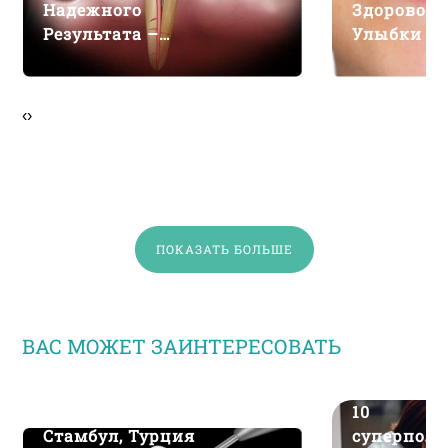
Надежного
Здоровой
Результата –
Улыбки –
DentMax
DentMax
‹
›
ПОКАЗАТЬ БОЛЬШЕ
ВАС МОЖЕТ ЗАИНТЕРЕСОВАТЬ
Лечение Канала
10
Стамбул, Турция
суперпол