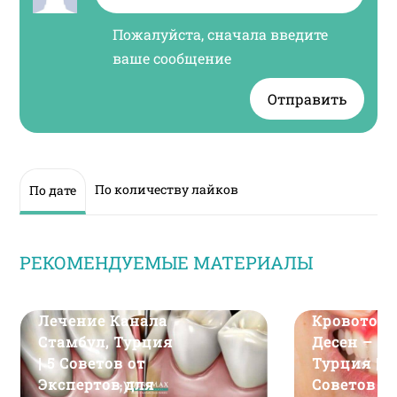
Пожалуйста, сначала введите
ваше сообщение
Отправить
По количеству лайков
По дате
РЕКОМЕНДУЕМЫЕ МАТЕРИАЛЫ
Лечение Канала
Кровоточи
Стамбул, Турция
Десен – С
| 5 Советов от
Турция | 6
Экспертов для
Советов д