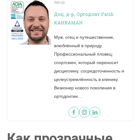
ОТПРАВИТЬ
Автор:
Доц. д-р, Ортодонт Fatih
KAHRAMAN
Муж, отец и путешественник,
влюблённый в природу.
Профессиональный пловец;
спортсмен, который переносит
Увидьте вашу новую улыбку за 60 секунд!
дисциплину, сосредоточенность и
целеустремлённость в клинику.
Визионер нового поколения в
ОТПРАВИТЬ ФОТОГРАФИЮ
ортодонтии…
Как прозрачные