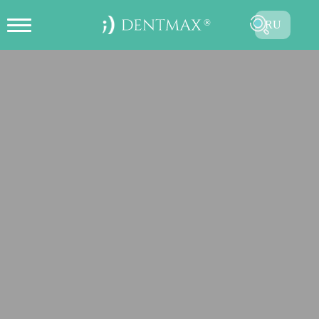
RU
ОНЛАЙН СОЗДАТЬ ЗАПИСЬ НА
TR
ПРИЕМ
EN
FR
ES
DE
AR