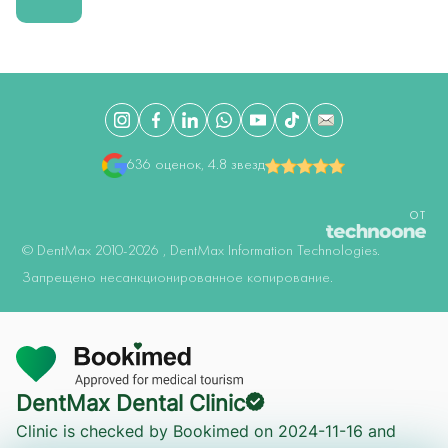
636 оценок, 4.8 звезд
ОТ
©️ DentMax 2010-2026 , DentMax Information Technologies.
Запрещено несанкционированное копирование.
Онлайн осмотр
DentMax Dental Clinic
Clinic is checked by Bookimed on
2024-11-16
and
Онлайн запись на прием