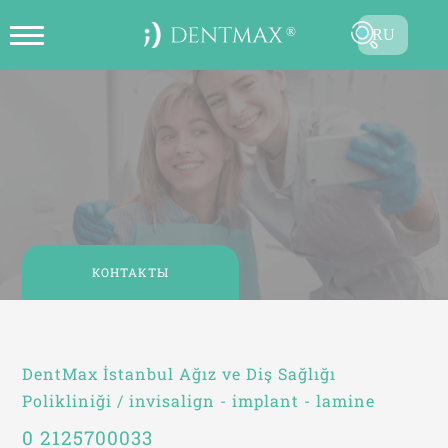
RU
ОНЛАЙН СОЗДАТЬ ЗАПИСЬ НА
TR
ПРИЕМ
EN
FR
ES
DE
КОНТАКТЫ
AR
Контакты
DentMax İstanbul Ağız ve Diş Sağlığı
Polikliniği / invisalign - implant - lamine
0 2125700033