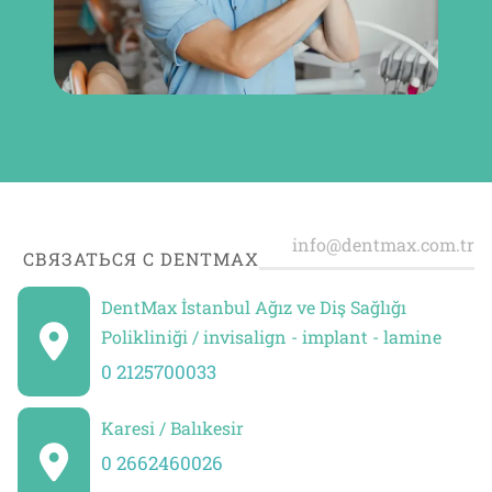
СВЯЗАТЬСЯ С DENTMAX
DentMax İstanbul Ağız ve Diş Sağlığı
Polikliniği / invisalign - implant - lamine
0 2125700033
Karesi / Balıkesir
0 2662460026