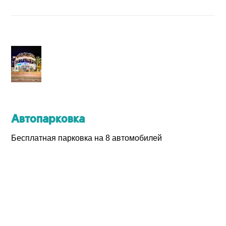
Продолжить
через Google
Автопарковка
Продолжить
через Facebook
Бесплатная парковка на 8 автомобилей
ИЛИ
Продолжить с
пользователем