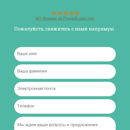
467
Reviews on ProvenExpert.com
Пожалуйста, свяжитесь с нами напрямую
DENTMAX DENTAL CLINIC