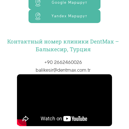
Google Маршрут
Yandex Маршрут
Контактный номер клиники DentMax –
Балыкесир, Турция
+90 2662460026
balikesir@dentmax.com.tr