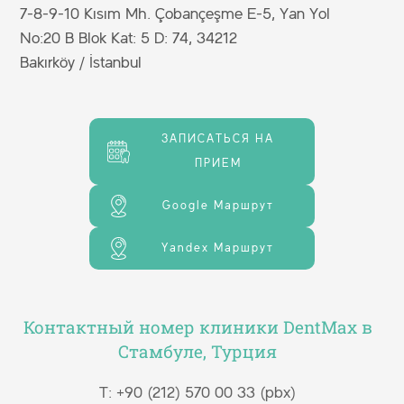
ОТПРАВИТЬ
7-8-9-10 Kısım Mh. Çobançeşme E-5, Yan Yol
No:20 B Blok Kat: 5 D: 74, 34212
Bakırköy / İstanbul
ЗАПИСАТЬСЯ НА
ПРИЕМ
Увидьте вашу новую улыбку за 60 секунд!
Google Маршрут
Yandex Маршрут
ОТПРАВИТЬ ФОТОГРАФИЮ
Контактный номер клиники DentMax в
Стамбуле, Турция
T: +90 (212) 570 00 33 (pbx)