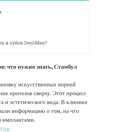
и
а и зубов DentMax?
в: что нужно знать, Стамбул
ановку искусственных корней
ние протезов сверху. Этот процесс
а и эстетического вида. В клинике
рали информацию о том, на что
я имплантами.
тов