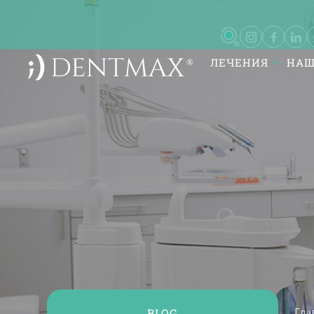
ЛЕЧЕНИЯ
НАШ
DentMax İstanbul Ağız ve Diş
Sağlığı Polikliniği / invisalign -
implant - lamine
7-8-9-10 Kısım Mh. Çobançeşme E-
5, Yan Yol
BLOG
Гла