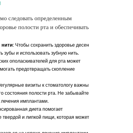
и
мо следовать определенным
у новую улыбку за
оровье полости рта и обеспечивать
 секунд!
 нити
: Чтобы сохранить здоровье десен
ь зубы и использовать зубную нить.
ПРАВИТЬ
ских ополаскивателей для рта может
могать предотвращать скопление
ОГРАФИЮ
Регулярные визиты к стоматологу важны
о состояния полости рта. Не забывайте
е лечения имплантами.
нсированная диета помогает
е твердой и липкой пищи, которая может