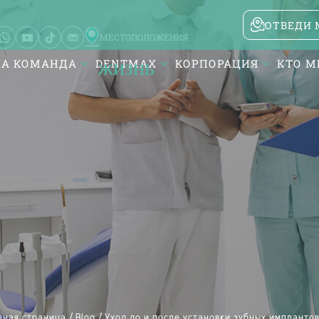
ОТВЕДИ 
МЕСТОПОЛОЖЕНИЯ
А КОМАНДА
DENTMAX
КОРПОРАЦИЯ
КТО М
Karesi / Balıkesir
Atatürk Mah. DentMax Plaza,
Turgut Reis Cd. no:116,10020
Karesi/Balıkesir
/
/
вная страница
Blog
Уход до и после установки зубных имплантов