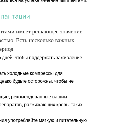
казаться на успехе лечения имплантами.
плантации
антами имеет решающее значение
остью. Есть несколько важных
ериод.
о дней, чтобы поддержать заживление
вать холодные компрессы для
днако будьте осторожны, чтобы не
ющие, рекомендованные вашим
препаратов, разжижающих кровь, таких
ения употребляйте мягкую и питательную