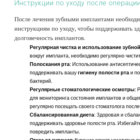
Инструкции по уходу после операци
После лечения зубными имплантами необходи
Увидьте ваш
инструкциям по уходу, чтобы поддерживать зд
60
долговечность имплантов.
Регулярная чистка и использование зубной
вокруг импланта, необходимо регулярно чистит
ОТ
Полоскания рта
: Использование антисептиче
поддерживать вашу
гигиену полости рта
и по
ФОТ
бактерий.
Регулярные стоматологические осмотры
: 
для мониторинга состояния имплантов и общег
Продолжить
регулярно посещать своего стоматолога посл
через Google
Сбалансированная диета
: Здоровая и сбала
поддерживать здоровье полости рта. Избегайт
Продолжить
повредить импланты.
через Facebook