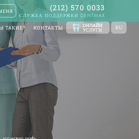
(212) 570 0033
МЕНЯ
СЛУЖБА ПОДДЕРЖКИ DENTMAX
ОНЛАЙН
Ы ТАКИЕ?
КОНТАКТЫ
RU
УСЛУГИ
TR
EN
FR
ES
DE
AR
: что нужно знать