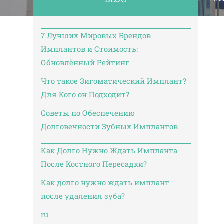
No:20 B Blok Kat: 5 D: 74, 34212
Bakırköy / İstanbul
26 августа, 2024
| 3 - 4 минутное чтение
7 Лучших Мировых Брендов
Уход до и после установки зубных имплантов: что нужно знать
Имплантов и Стоимость:
Обновлённый Рейтинг
Что такое Зигоматический Имплант?
Для Кого он Подходит?
Советы по Обеспечению
Долговечности Зубных Имплантов
Как Долго Нужно Ждать Импланта
После Костного Пересадки?
Как долго нужно ждать имплант
после удаления зуба?
ru