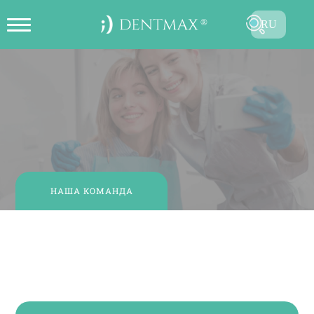
RU
ОНЛАЙН СОЗДАТЬ ЗАПИСЬ НА
TR
ПРИЕМ
EN
FR
ES
DE
НАША КОМАНДА
AR
Gülşah ALCAN
Клинический ассистент