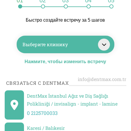
01
02
03
04
05
Быстро создайте встречу за 5 шагов
Выберите клинику
Нажмите, чтобы изменить встречу
СВЯЗАТЬСЯ С DENTMAX
DentMax İstanbul Ağız ve Diş Sağlığı
Polikliniği / invisalign - implant - lamine
0 2125700033
Karesi / Balıkesir