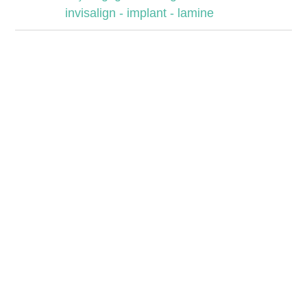
ОТПРАВИТЬ
invisalign - implant - lamine
Увидьте вашу новую улыбку за 60 секунд!
ОТПРАВИТЬ ФОТОГРАФИЮ