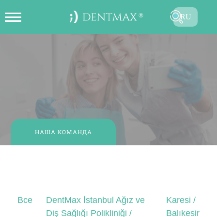
RU
ОНЛАЙН СОЗДАТЬ ЗАПИСЬ НА
TR
ПРИЕМ
EN
FR
ES
DE
НАША КОМАНДА
AR
Наша команда
Все
DentMax İstanbul Ağız ve
Karesi /
Diş Sağlığı Polikliniği /
Balıkesir