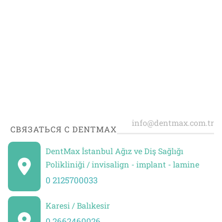
СВЯЗАТЬСЯ С DENTMAX
DentMax İstanbul Ağız ve Diş Sağlığı
Polikliniği / invisalign - implant - lamine
0 2125700033
Karesi / Balıkesir
0 2662460026