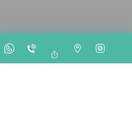
Consultation en ligne
Rendez-vous en ligne
Paiement en ligne
Bağlantıyı Kopyala
Facebook
TRAITEMENTS
Whatsapp
Linkedin
Twitter
Traitement Certifié –
Istanbul, Turquie | Soins
Dentaires Traçables et
Fiables – DentMax