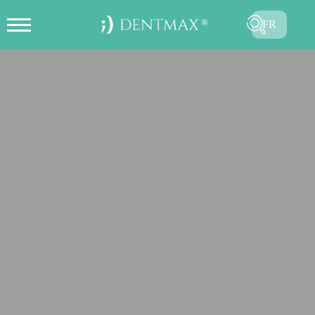
FR
CRÉER UN RENDEZ-VOUS EN
TR
LIGNE
EN
ES
DE
RU
AR