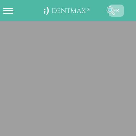
FR
CRÉER UN RENDEZ-VOUS EN
TR
LIGNE
EN
ES
DE
RU
AR