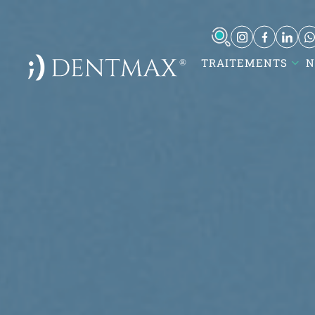
TRAITEMENTS
N
DentMax İstanbul Ağız ve Diş
Sağlığı Polikliniği / invisalign -
implant - lamine
7-8-9-10 Kısım Mh. Çobançeşme E-
5, Yan Yol