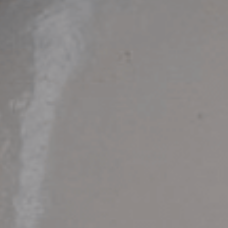
ouveau sourire en 60
econdes!
 VOTRE PHOTO