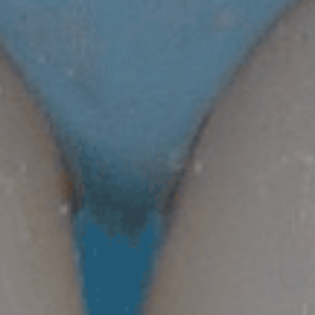
Voir votre n
s
ENVOYER
Google continue
avec
Facebook
continue avec