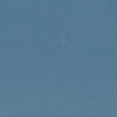
No:20 B Blok Kat: 5 D: 74, 34212
Bakırköy / İstanbul