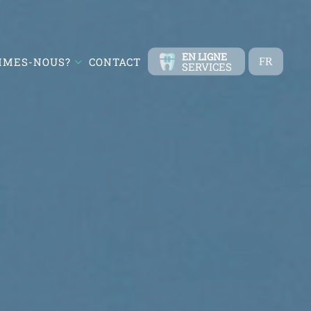
EN LIGNE
MMES-NOUS?
CONTACT
FR
SERVICES
TR
EN
ES
DE
RU
AR