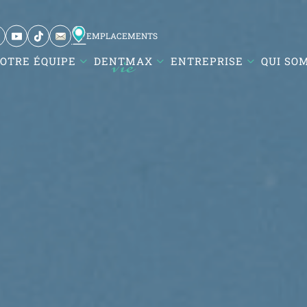
EMPLACEMENTS
OTRE ÉQUIPE
DENTMAX
ENTREPRISE
QUI SO
Karesi / Balıkesir
Atatürk Mah. DentMax Plaza,
Turgut Reis Cd. no:116,10020
Karesi/Balıkesir