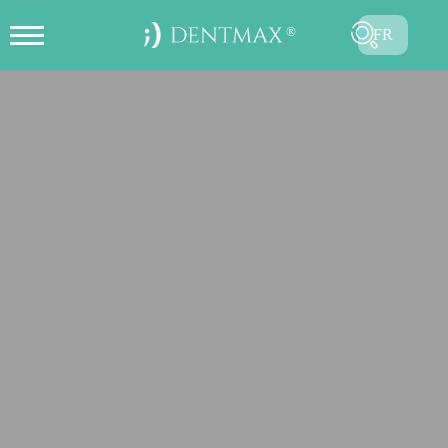
FR
CRÉER UN RENDEZ-VOUS EN
TR
LIGNE
EN
ES
DE
RU
AR