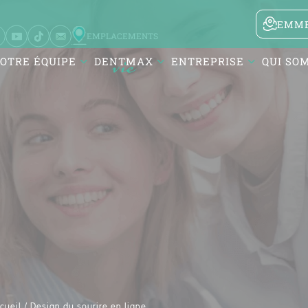
EMME
EMPLACEMENTS
OTRE ÉQUIPE
DENTMAX
ENTREPRISE
QUI SO
Karesi / Balıkesir
Atatürk Mah. DentMax Plaza,
Turgut Reis Cd. no:116,10020
Karesi/Balıkesir
cueil /
Design du sourire en ligne