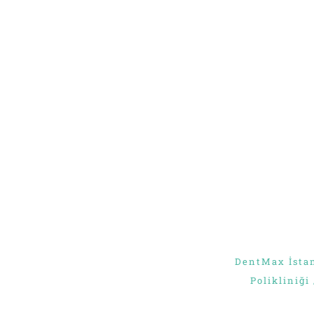
ENVOYER
DentMax İstan
Polikliniği