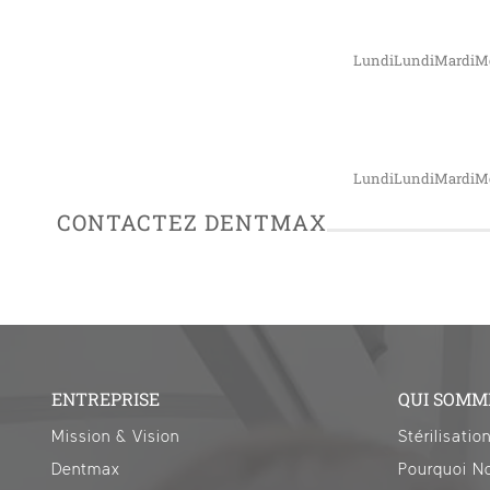
LundiLundiMardiMe
LundiLundiMardiMe
CONTACTEZ DENTMAX
ENTREPRISE
QUI SOMM
Mission & Vision
Stérilisatio
Dentmax
Pourquoi No