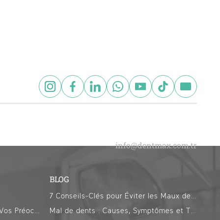
BLOG
7 Conseils-Clés pour Éviter les Maux de Dents pendant le Ramadan
Traitements Alternatifs Selon Vos Préoccupations
Mal de dents : Causes, Symptômes et Traitements Efficaces