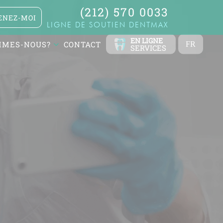
(212) 570 0033
NEZ-MOI
LIGNE DE SOUTIEN DENTMAX
EN LIGNE
MMES-NOUS?
CONTACT
FR
SERVICES
TR
EN
ES
DE
RU
AR