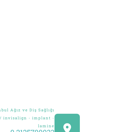
Voir votre n
s
Google continue
avec
ENVOYER
Facebook
continue avec
OU
Continuer avec
l'utilisateur
bul Ağız ve Diş Sağlığı
 / invisalign - implant -
lamine