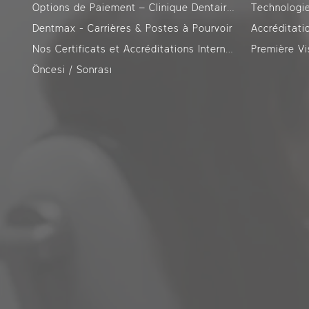
Options de Paiement – Clinique Dentaire DentMax Istanbul
Technologi
Dentmax - Carrières & Postes à Pourvoir
Accréditati
Nos Certificats et Accréditations Internationales
Première V
Öncesi / Sonrası