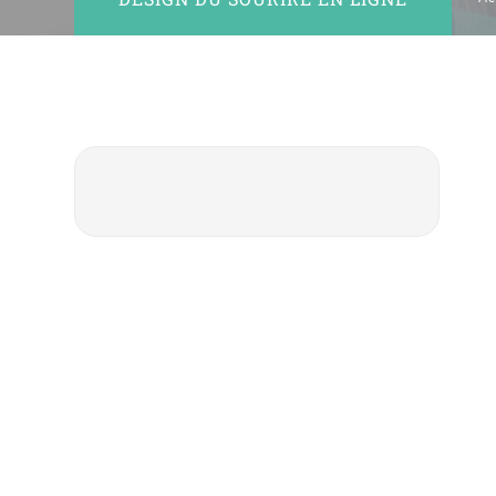
No:20 B Blok Kat: 5 D: 74, 34212
Bakırköy / İstanbul