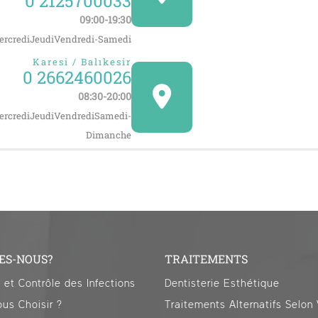
0 2125700033
09:00-19:30
rcrediJeudiVendredi-Samedi
Karesi / Balıkesir
0 2662460026
08:30-20:00
rcrediJeudiVendrediSamedi-
Dimanche
ES-NOUS?
TRAITEMENTS
n et Contrôle des Infections
Dentisterie Esthétique
us Choisir ?