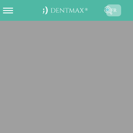
FR
CRÉER UN RENDEZ-VOUS EN
TR
LIGNE
EN
ES
DE
RU
AR