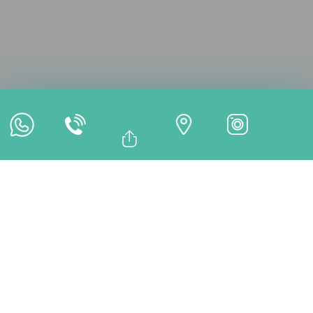
Consultation en ligne
Rendez-vous en ligne
Paiement en ligne
Bağlantıyı Kopyala
Facebook
TRAITEMENTS
Whatsapp
Linkedin
Twitter
Couronne en Porcelaine
Vissée sur Implant à
Istanbul | Solution
Esthétique et Fonctionnelle