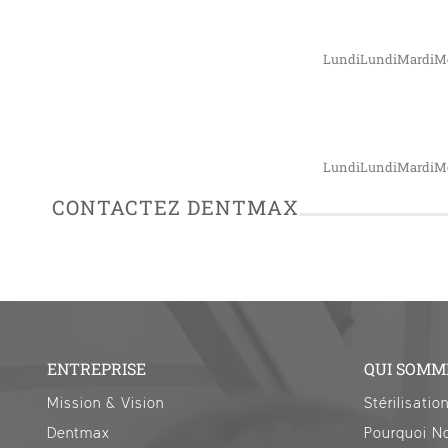
LundiLundiMardiMe
LundiLundiMardiMe
CONTACTEZ DENTMAX
ENTREPRISE
QUI SOMM
Mission & Vision
Stérilisatio
Dentmax
Pourquoi No