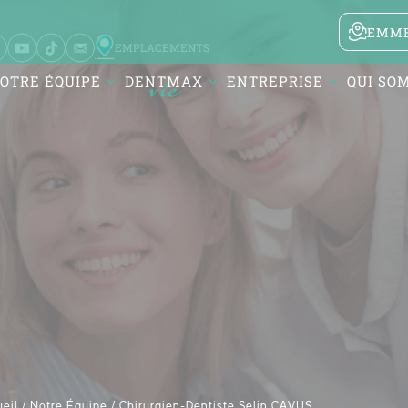
EMME
EMPLACEMENTS
OTRE ÉQUIPE
DENTMAX
ENTREPRISE
QUI SO
Karesi / Balıkesir
Atatürk Mah. DentMax Plaza,
Turgut Reis Cd. no:116,10020
Karesi/Balıkesir
eil /
Notre Équipe /
Chirurgien-Dentiste Selin ÇAVUŞ