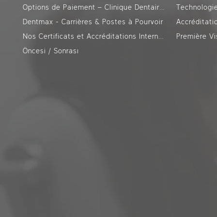
Options de Paiement – Clinique Dentaire DentMax Istanbul
Technologi
Dentmax - Carrières & Postes à Pourvoir
Accréditati
Nos Certificats et Accréditations Internationales
Première V
Öncesi / Sonrası