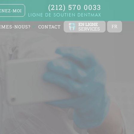
(212) 570 0033
NEZ-MOI
LIGNE DE SOUTIEN DENTMAX
EN LIGNE
MMES-NOUS?
CONTACT
FR
SERVICES
TR
EN
ES
DE
RU
AR