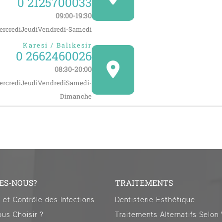
0 2125700033
09:00-19:30
rcrediJeudiVendredi-Samedi
Karesi / Balıkesir
0 2662460026
08:30-20:00
rcrediJeudiVendrediSamedi-
Dimanche
ES-NOUS?
TRAITEMENTS
n et Contrôle des Infections
Dentisterie Esthétique
us Choisir ?