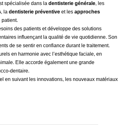
est spécialisée dans la
dentisterie générale
, les
s
, la
dentisterie préventive
et les
approches
 patient.
besoins des patients et développe des solutions
aires influençant la qualité de vie quotidienne. Son
ents de se sentir en confiance durant le traitement.
turels en harmonie avec l’esthétique faciale, en
ouveau sourire en 60
inimale. Elle accorde également une grande
econdes!
ucco-dentaire.
l en suivant les innovations, les nouveaux matériaux
 VOTRE PHOTO