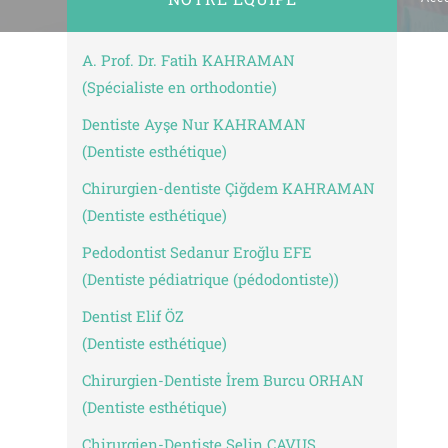
No:20 B Blok Kat: 5 D: 74, 34212
Bakırköy / İstanbul
Chirurgien-Dentiste Selin ÇAVUŞ
A. Prof. Dr. Fatih KAHRAMAN
Dentiste esthétique
(Spécialiste en orthodontie)
Dentiste Ayşe Nur KAHRAMAN
(Dentiste esthétique)
Chirurgien-dentiste Çiğdem KAHRAMAN
(Dentiste esthétique)
Pedodontist Sedanur Eroğlu EFE
(Dentiste pédiatrique (pédodontiste))
Dentist Elif ÖZ
(Dentiste esthétique)
Chirurgien-Dentiste İrem Burcu ORHAN
(Dentiste esthétique)
Chirurgien-Dentiste Selin ÇAVUŞ