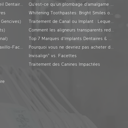
Orthodontie (Invisalign, Appareil Dentaire)
Qu'est-ce qu'un plombage d'amalgame ? Pourquoi est-il interdit ?
res
Whitening Toothpastes: Bright Smiles or Worn Teeth? Everyone dreams of having bright and white teeth, and many people choose whitening toothpastes to achieve this. However, there are many questions about the effects of these toothpastes on tooth enamel.
 Gencives)
Traitement de Canal ou Implant : Lequel est Adapté pour Vous ?
ts)
Comment les aligneurs transparents redressent-ils les dents ?
nal)
Top 7 Marques d’Implants Dentaires & Coûts : Classement Actualisé
Chirurgie Orale, Dentaire et Maxillo-Faciale
Pourquoi vous ne devriez pas acheter de dentifrice sans fluor
Invisalign® vs. Facettes
X
Traitement des Canines Impactées
ire