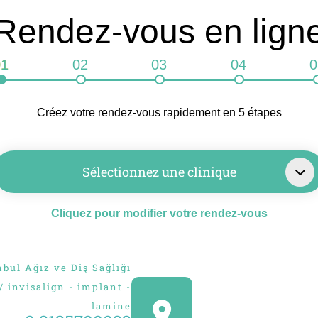
OU
Rendez-vous en lign
Continuer avec
01
02
03
04
0
l'utilisateur
Créez votre rendez-vous rapidement en 5 étapes
Sélectionnez une clinique
Cliquez pour modifier votre rendez-vous
bul Ağız ve Diş Sağlığı
 / invisalign - implant -
lamine