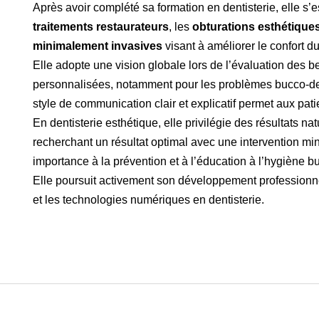
Après avoir complété sa formation en dentisterie, elle s’
traitements restaurateurs
, les
obturations esthétique
minimalement invasives
visant à améliorer le confort du
Elle adopte une vision globale lors de l’évaluation des 
personnalisées, notamment pour les problèmes bucco-dent
style de communication clair et explicatif permet aux pati
En dentisterie esthétique, elle privilégie des résultats na
Voir votre n
recherchant un résultat optimal avec une intervention m
s
importance à la prévention et à l’éducation à l’hygiène b
Elle poursuit activement son développement professionne
et les technologies numériques en dentisterie.
ENVOYER
Google continue
avec
Facebook
continue avec