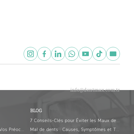
BLOG
7 Conseils-Clés pour Éviter les Maux de Dents pendant le Ramadan
Traitements Alternatifs Selon Vos Préoccupations
Mal de dents : Causes, Symptômes et Traitements Efficaces