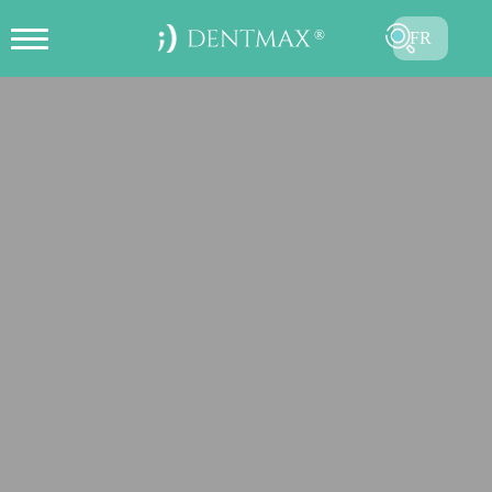
FR
CRÉER UN RENDEZ-VOUS EN
TR
LIGNE
EN
ES
DE
RU
AR