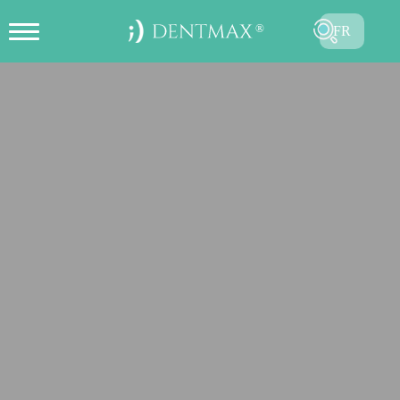
FR
CRÉER UN RENDEZ-VOUS EN
TR
LIGNE
EN
ES
DE
RU
AR