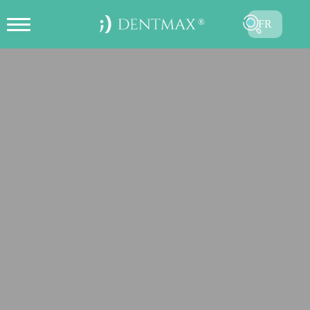
FR
CRÉER UN RENDEZ-VOUS EN
TR
LIGNE
EN
ES
DE
RU
AR