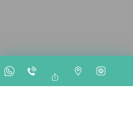
Consultation en ligne
Rendez-vous en ligne
Paiement en ligne
Bağlantıyı Kopyala
Facebook
TRAITEMENTS
Whatsapp
Linkedin
Twitter
Traitement Laser des
Tissus Mous – Istanbul,