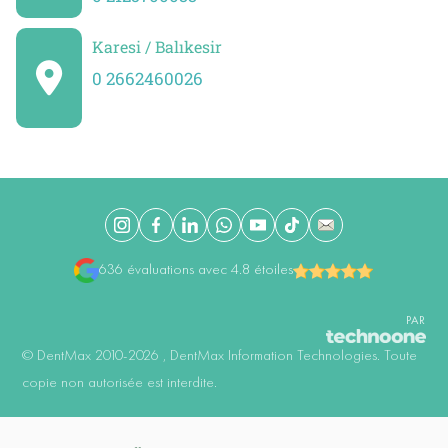
Karesi / Balıkesir
0 2662460026
636 évaluations avec 4.8 étoiles
PAR
©️ DentMax 2010-2026 , DentMax Information Technologies. Toute
copie non autorisée est interdite.