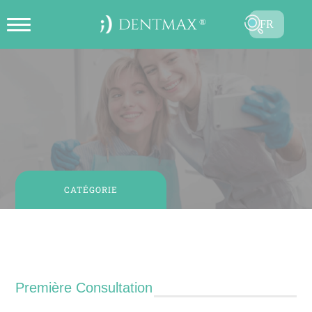
FR
CRÉER UN RENDEZ-VOUS EN
TR
LIGNE
EN
ES
DE
RU
CATÉGORIE
AR
Blog Catégorie : Première Consultation
Première Consultation