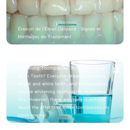
Érosion de l'Émail Dentaire : Signes et
Méthodes de Traitement
Whitening Toothpastes: Bright Smiles or
Worn Teeth? Everyone dreams of having
bright and white teeth, and many people
choose whitening toothpastes to achieve
this. However, there are many questions
about the effects of these toothpastes on
tooth enamel.