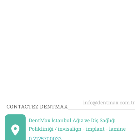
CONTACTEZ DENTMAX
DentMax İstanbul Ağız ve Diş Sağlığı
Polikliniği / invisalign - implant - lamine
0 2125700033