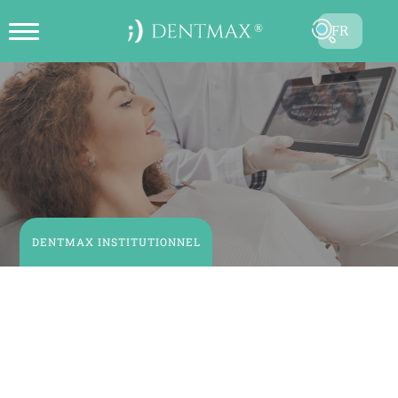
FR
CRÉER UN RENDEZ-VOUS EN
TR
LIGNE
EN
ES
DE
RU
DENTMAX INSTITUTIONNEL
AR
Nos collaborations