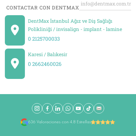
CONTACTAR CON DENTMAX
DentMax İstanbul Ağız ve Diş Sağlığı
Polikliniği / invisalign - implant - lamine
0 2125700033
Karesi / Balıkesir
0 2662460026
636 Valoraciones con 4.8 Estrellas