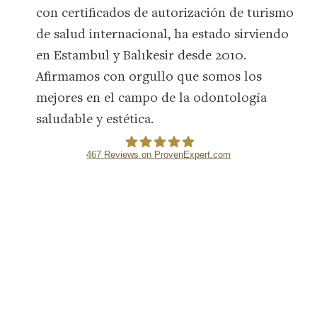
con certificados de autorización de turismo
de salud internacional, ha estado sirviendo
Continuar con
en Estambul y Balıkesir desde 2010.
Google
Afirmamos con orgullo que somos los
Continuar con
mejores en el campo de la odontología
Facebook
saludable y estética.
O
467
Reviews on ProvenExpert.com
DENTMAX DENTAL CLINIC
Continuar con
Usuario