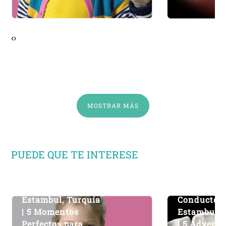
DentMax
– DentMax
‹
›
MOSTRAR MÁS
PUEDE QUE TE INTERESE
Ortodoncia –
Tratamient
Estambul, Turquía
Conducto 
| 5 Momentos
Estambul, 
Perfectos para
| 5 Adverte