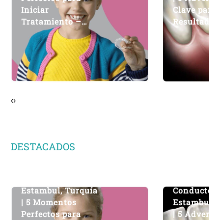
Iniciar
Clave para
Tratamiento –
Resultado 
DentMax
– DentMax
‹
›
DESTACADOS
Ortodoncia –
Tratamient
Estambul, Turquía
Conducto 
| 5 Momentos
Estambul, 
Perfectos para
| 5 Adverte