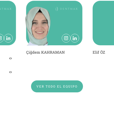
DENTMAX
D
Çiğdem KAHRAMAN
Elif ÖZ
‹
›
‹
›
VER TODO EL EQUIPO