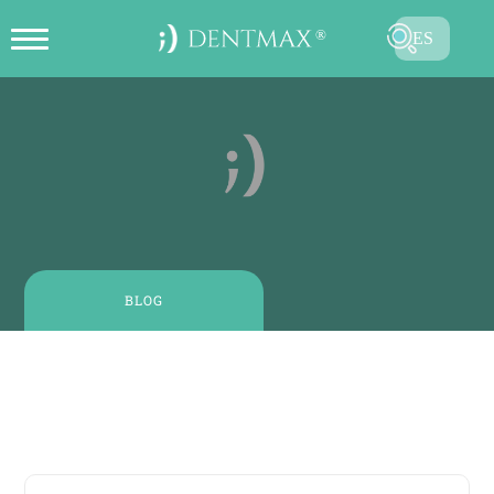
ES
CREAR CITA EN LÍNEA
TR
EN
FR
DE
RU
BLOG
AR
21 agosto, 2024
| 3 - 4 lectura de minutos
Desplazamiento de Dientes: ¿Qué Es, Por Qué Ocurre
y Cómo Se Trata?
ENVIAR