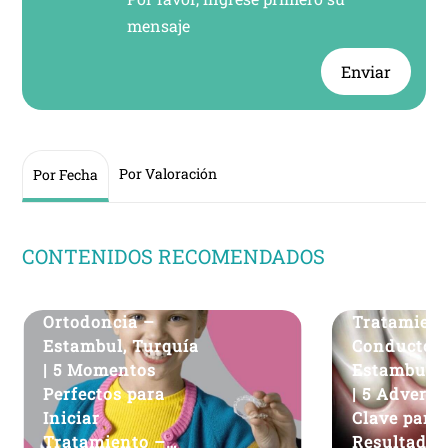
mensaje
Enviar
Por Valoración
Por Fecha
CONTENIDOS RECOMENDADOS
Ortodoncia –
Tratamient
Estambul, Turquía
Conducto 
| 5 Momentos
Estambul, 
Perfectos para
| 5 Adverte
Iniciar
Clave para
Tratamiento –
Resultado 