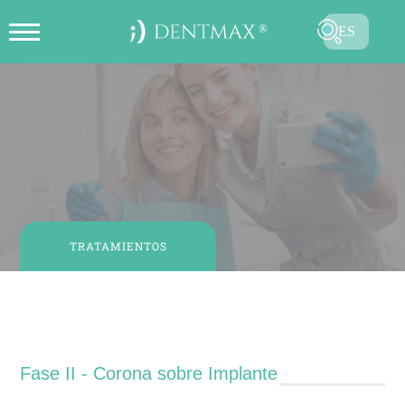
ES
CREAR CITA EN LÍNEA
TR
EN
FR
DE
RU
TRATAMIENTOS
AR
Fase II - Corona sobre Implante
Fase II - Corona sobre Implante
ENVIAR