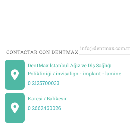
CONTACTAR CON DENTMAX
DentMax İstanbul Ağız ve Diş Sağlığı
Polikliniği / invisalign - implant - lamine
0 2125700033
Karesi / Balıkesir
0 2662460026