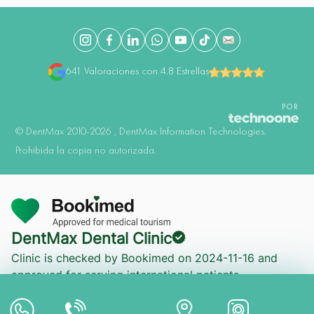
641 Valoraciones con 4.8 Estrellas
POR
©️ DentMax 2010-2026 , DentMax Information Technologies.
Prohibida la copia no autorizada.
Consulta en Línea
DentMax Dental Clinic
Clinic is checked by Bookimed on
2024-11-16
and
Cita en Línea
approved for serving international patients.
Pago en Línea
Bağlantıyı Kopyala
Facebook