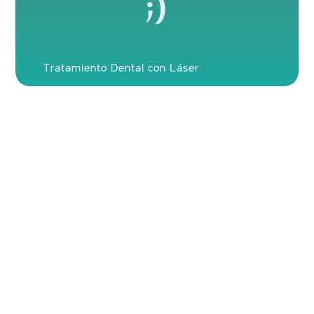
Tratamiento Dental con Láser
Continuar con
Google
Continuar con
Facebook
O
Continuar con
Usuario