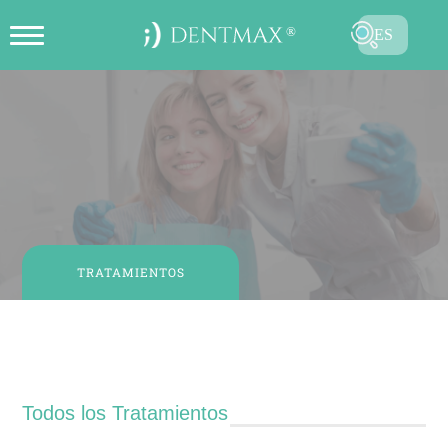
ES
CREAR CITA EN LÍNEA
TR
EN
FR
DE
RU
TRATAMIENTOS
AR
Tratamientos
Todos los Tratamientos
ENVIAR