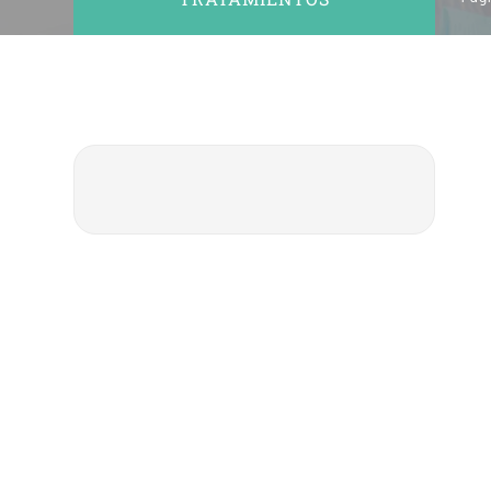
No:20 B Blok Kat: 5 D: 74, 34212
Bakırköy / İstanbul
Fase II – Etapa Protésica