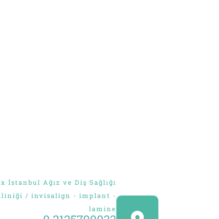
Ver tu nue
s
Continuar con
Google
ENV
Continuar con
Facebook
O
Continuar con
Usuario
 İstanbul Ağız ve Diş Sağlığı
kliniği / invisalign - implant -
lamine