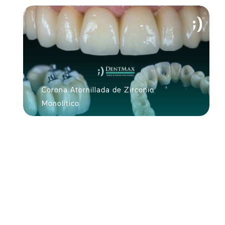
Corona Atornillada de Zirconio
N LÍNEA
Monolítico