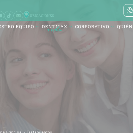
UBICACIONES
ESTRO EQUIPO
DENTMAX
CORPORATIVO
QUIÉN
si / Balıkesir
ürk Mah. DentMax Plaza,
ut Reis Cd. no:116,10020
si/Balıkesir
na Principal /
Tratamientos