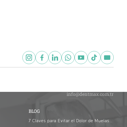
BLOG
7 Claves para Evitar el Dolor de Muelas en Ramadán