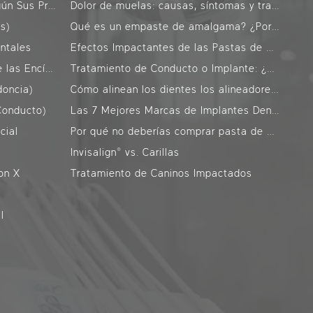
Tratamientos Alternativos Según Sus Preocupaciones
Dolor de muelas: causas, síntomas y tratamientos efectivos
ts)
Qué es un empaste de amalgama? ¿Por qué está prohibido?
ntales
Efectos Impactantes de las Pastas de Dientes Blanqueadoras en el Esmalte Dental!
Periodoncia (Enfermedades de las Encías)
Tratamiento de Conducto o Implante: ¿Cuál es el Mejor para Usted?
doncia)
Cómo alinean los dientes los alineadores transparentes?
Conducto)
Las 7 Mejores Marcas de Implantes Dentales y Costos: Ranking Actualizado
cial
Por qué no deberías comprar pasta de dientes sin flúor
Invisalign® vs. Carillas
on X
Tratamiento de Caninos Impactados
l