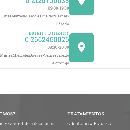
0 2125700033
09:00-19:30
LunesMartesMiércolesJuevesViernes-
Sábado
Karesi / Balıkesir
0 2662460026
08:30-20:00
MartesMiércolesJuevesViernesSábado
-Domingo
SOMOS?
TRATAMIENTOS
ón y Control de Infecciones
Odontología Estética