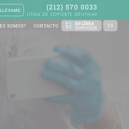
(212) 570 0033
LLÉVAME
LÍNEA DE SOPORTE DENTMAX
EN LÍNEA
ES SOMOS?
CONTACTO
ES
SERVICIOS
TR
EN
FR
DE
RU
AR