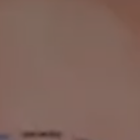
No:20 B Blok Kat: 5 D: 74, 34212
Bakırköy / İstanbul