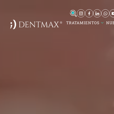
TRATAMIENTOS
NU
DentMax İstanbul Ağız ve Diş
Kare
Sağlığı Polikliniği / invisalign -
Atat
implant - lamine
Turg
7-8-9-10 Kısım Mh. Çobançeşme E-
Kare
5, Yan Yol