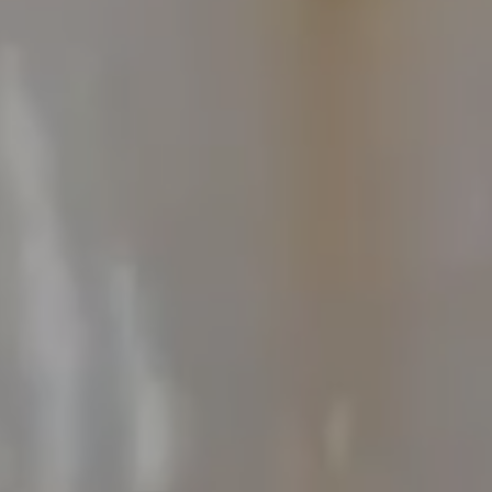
Ver tu nue
s
ENV
Continuar con
Google
Continuar con
Facebook