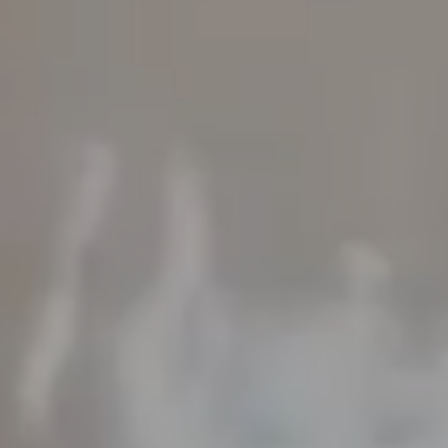
va sonrisa en 60
egundos!
IAR FOTO