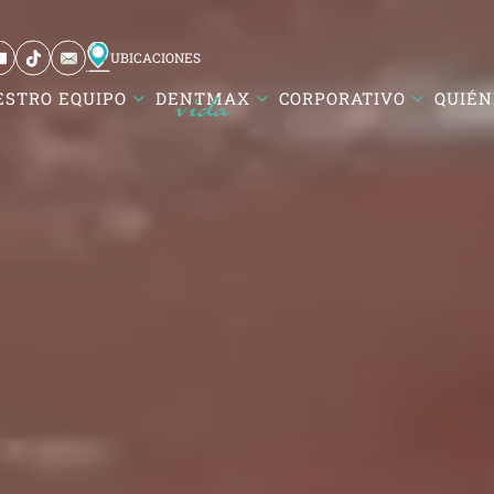
UBICACIONES
ESTRO EQUIPO
DENTMAX
CORPORATIVO
QUIÉN
si / Balıkesir
ürk Mah. DentMax Plaza,
ut Reis Cd. no:116,10020
si/Balıkesir