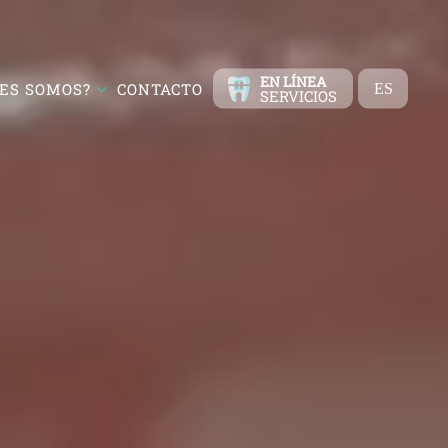
EN LÍNEA
ES SOMOS?
CONTACTO
ES
SERVICIOS
TR
EN
FR
DE
RU
AR