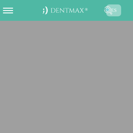
ES
CREAR CITA EN LÍNEA
TR
EN
FR
DE
RU
AR
ENVIAR