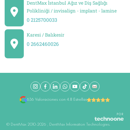
DentMax İstanbul Ağız ve Diş Sağlığı
Polikliniği / invisalign - implant - lamine
0 2125700033
Karesi / Balıkesir
0 2662460026
636 Valoraciones con 4.8 Estrellas
POR
©️ DentMax 2010-2026 , DentMax Information Technologies.