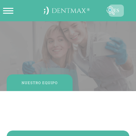
ES
CREAR CITA EN LÍNEA
TR
EN
FR
DE
RU
NUESTRO EQUIPO
AR
Dentist Elif ÖZ
Dentista estético
ENVIAR