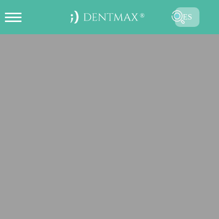
ES
CREAR CITA EN LÍNEA
TR
EN
FR
DE
RU
AR
ENVIAR