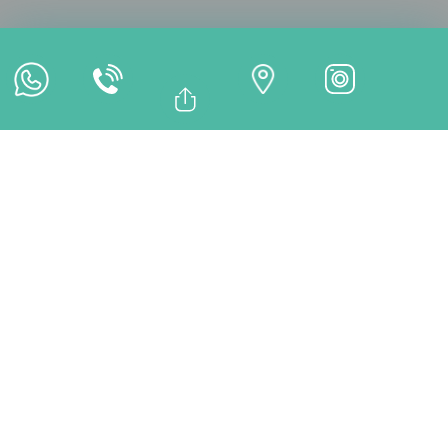
Cita en Línea
Pago en Línea
Bağlantıyı Kopyala
Facebook
TRATAMIENTOS
Whatsapp
Linkedin
Twitter
¿Desde qué clínica prefiere continuar?
İstanbul Clínica Dental
DentMax
Balıkesir Clínica Dental
DentMax