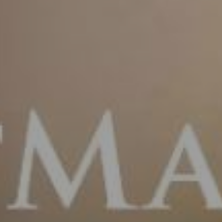
va sonrisa en 60
egundos!
IAR FOTO