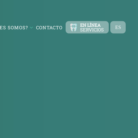
EN LÍNEA
ES SOMOS?
CONTACTO
ES
SERVICIOS
TR
EN
FR
DE
RU
AR