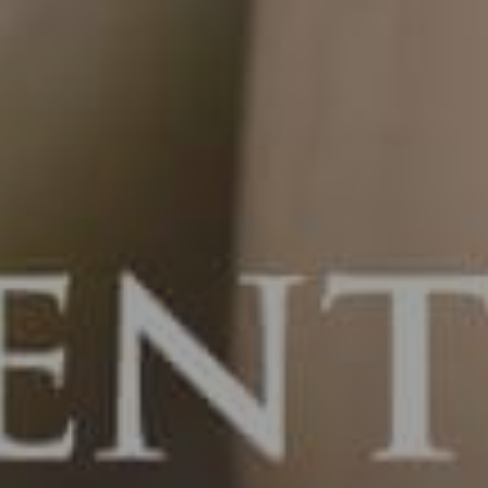
Ver tu nue
s
ENV
Continuar con
Google
Continuar con
Facebook