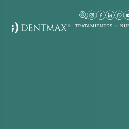
TRATAMIENTOS
NU
DentMax İstanbul Ağız ve Diş
Kare
Sağlığı Polikliniği / invisalign -
Atat
implant - lamine
Turg
7-8-9-10 Kısım Mh. Çobançeşme E-
Kare
5, Yan Yol