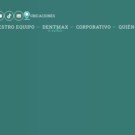
UBICACIONES
ESTRO EQUIPO
DENTMAX
CORPORATIVO
QUIÉN
si / Balıkesir
ürk Mah. DentMax Plaza,
ut Reis Cd. no:116,10020
si/Balıkesir